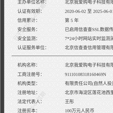
主办单位名称：
北京我爱购电子科技有
已于2025-06-01过期
已于
认证有效期：
2020-06-02 至 2025-06-0
信用累计：
第 5 年
安全服务：
已启用信查查SSL数据
安全监测：
7*24小时网站实时监测
认证服务单位：
北京信查查信用管理有
机构名称：
北京我爱购电子科技有
工商注册号：
91110108318160469N
机构类型：
有限责任公司(自然人投
注册地址：
北京市海淀区莲花池西里2
已于2025-06-01过期
已于
法定代表人：
王彤
注册资本：
100万元人民币