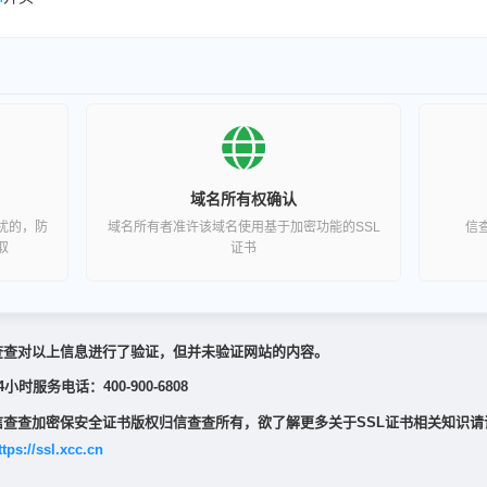
域名所有权确认
扰的，防
域名所有者准许该域名使用基于加密功能的SSL
信
取
证书
查查对以上信息进行了验证，但并未验证网站的内容。
4小时服务电话：400-900-6808
信查查加密保安全证书版权归信查查所有，欲了解更多关于SSL证书相关知识请
ttps://ssl.xcc.cn