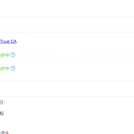
 Trust CA
防护中
防护中
目：
标
n
开头