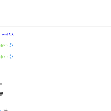
 Trust CA
防护中
防护中
目：
标
n
开头