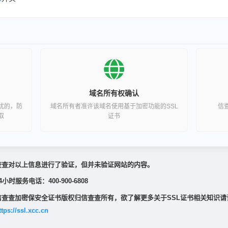
域名所有权确认
扰的，防
域名所有者准许该域名使用基于加密功能的SSL
信
取
证书
查查对以上信息进行了验证，但并未验证网站的内容。
4小时服务电话：400-900-6808
信查查加密保安全证书版权归信查查所有，欲了解更多关于SSL证书相关知识请
ttps://ssl.xcc.cn