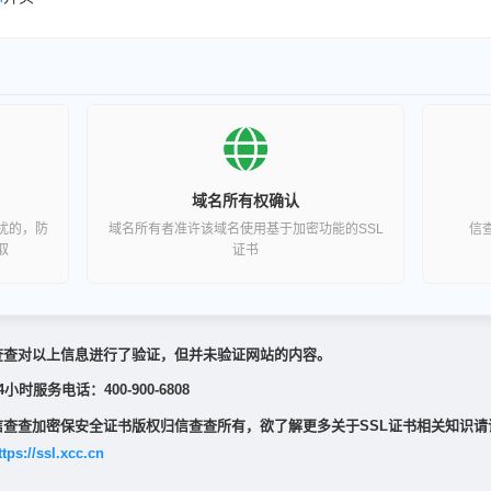
域名所有权确认
扰的，防
域名所有者准许该域名使用基于加密功能的SSL
信
取
证书
查查对以上信息进行了验证，但并未验证网站的内容。
4小时服务电话：400-900-6808
信查查加密保安全证书版权归信查查所有，欲了解更多关于SSL证书相关知识请
ttps://ssl.xcc.cn