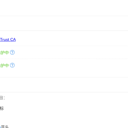
 Trust CA
防护中
防护中
目：
标
n
开头