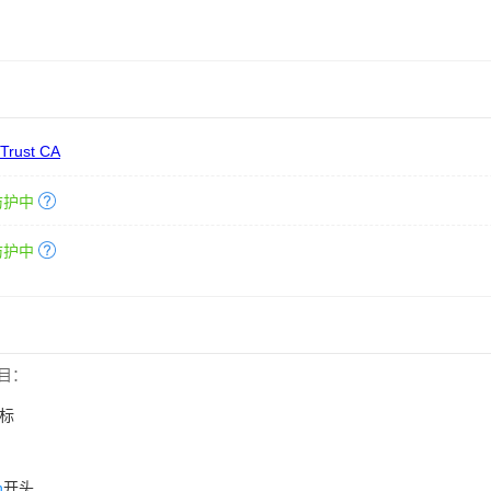
 Trust CA
防护中
防护中
目：
标
n
开头