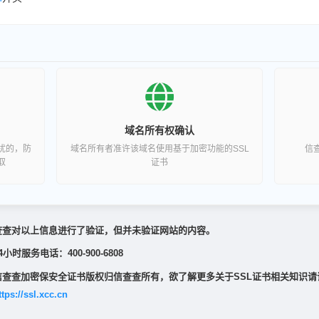
域名所有权确认
扰的，防
域名所有者准许该域名使用基于加密功能的SSL
信
取
证书
查查对以上信息进行了验证，但并未验证网站的内容。
4小时服务电话：400-900-6808
信查查加密保安全证书版权归信查查所有，欲了解更多关于SSL证书相关知识请
ttps://ssl.xcc.cn