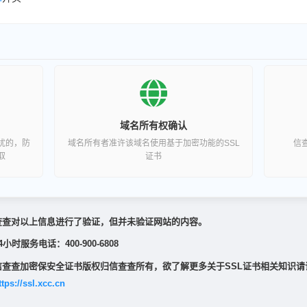
域名所有权确认
扰的，防
域名所有者准许该域名使用基于加密功能的SSL
信
取
证书
查查对以上信息进行了验证，但并未验证网站的内容。
4小时服务电话：400-900-6808
信查查加密保安全证书版权归信查查所有，欲了解更多关于SSL证书相关知识请
ttps://ssl.xcc.cn