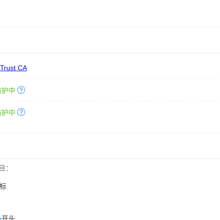
 Trust CA
防护中
防护中
目：
标
n
开头