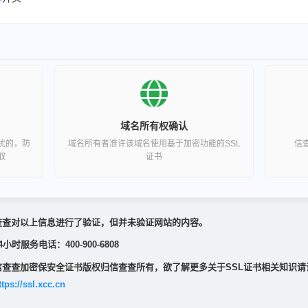
域名所有权确认
扰的，防
域名所有者准许该域名使用基于加密功能的SSL
信
取
证书
查查对以上信息进行了验证，但并未验证网站的内容。
4小时服务电话：400-900-6808
信查查加密保安全证书版权归信查查所有，欲了解更多关于SSL证书相关知识请
ttps://ssl.xcc.cn