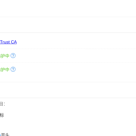
 Trust CA
防护中
防护中
目：
标
n
开头