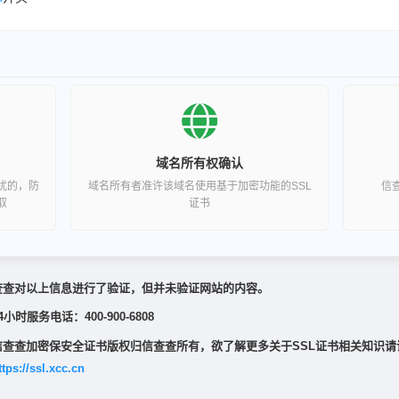
域名所有权确认
扰的，防
域名所有者准许该域名使用基于加密功能的SSL
信
取
证书
查查对以上信息进行了验证，但并未验证网站的内容。
4小时服务电话：400-900-6808
信查查加密保安全证书版权归信查查所有，欲了解更多关于SSL证书相关知识请
ttps://ssl.xcc.cn