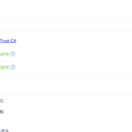
 Trust CA
防护中
防护中
目：
标
n
开头