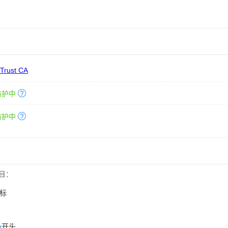
 Trust CA
防护中
防护中
目：
标
n
开头