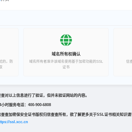
域名所有权确认
扰的，防
域名所有者准许该域名使用基于加密功能的SSL
信
取
证书
查查对以上信息进行了验证，但并未验证网站的内容。
4小时服务电话：400-900-6808
信查查加密保安全证书版权归信查查所有，欲了解更多关于SSL证书相关知识请
ttps://ssl.xcc.cn