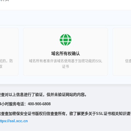
域名所有权确认
扰的，防
域名所有者准许该域名使用基于加密功能的SSL
信
取
证书
查查对以上信息进行了验证，但并未验证网站的内容。
4小时服务电话：400-900-6808
信查查加密保安全证书版权归信查查所有，欲了解更多关于SSL证书相关知识请
ttps://ssl.xcc.cn