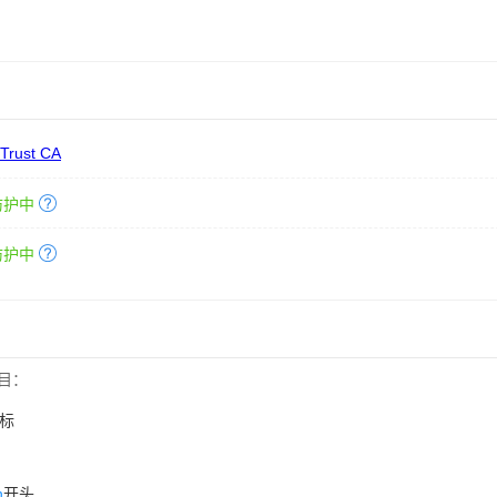
 Trust CA
防护中
防护中
目：
标
n
开头