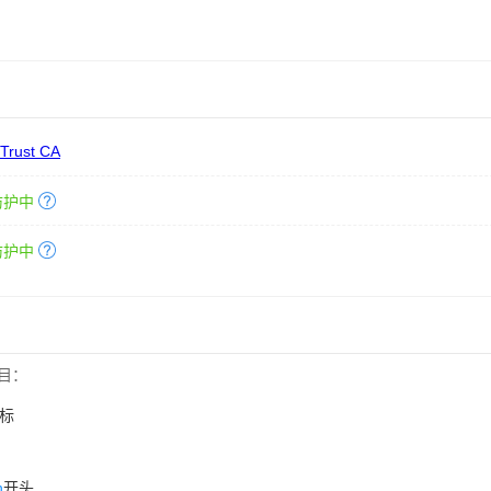
 Trust CA
防护中
防护中
目：
标
n
开头