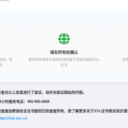
域名所有权确认
扰的，防
域名所有者准许该域名使用基于加密功能的SSL
信
取
证书
查查对以上信息进行了验证，但并未验证网站的内容。
4小时服务电话：400-900-6808
信查查加密保安全证书版权归信查查所有，欲了解更多关于SSL证书相关知识请
ttps://ssl.xcc.cn