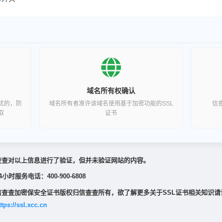
域名所有权确认
扰的，防
域名所有者准许该域名使用基于加密功能的SSL
信
取
证书
查查对以上信息进行了验证，但并未验证网站的内容。
4小时服务电话：400-900-6808
信查查加密保安全证书版权归信查查所有，欲了解更多关于SSL证书相关知识请
ttps://ssl.xcc.cn