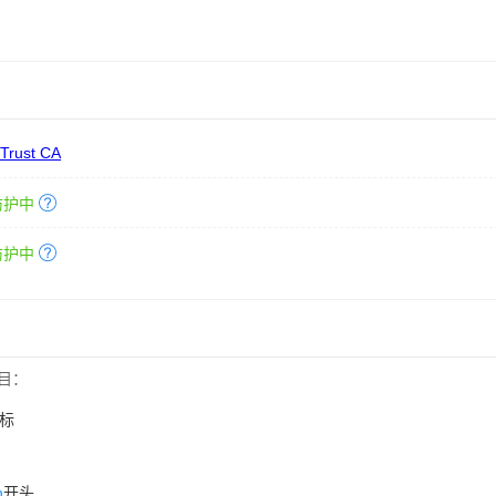
 Trust CA
防护中
防护中
目：
标
n
开头