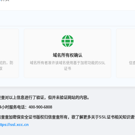
域名所有权确认
扰的，防
域名所有者准许该域名使用基于加密功能的SSL
信
取
证书
查查对以上信息进行了验证，但并未验证网站的内容。
4小时服务电话：400-900-6808
信查查加密保安全证书版权归信查查所有，欲了解更多关于SSL证书相关知识请
ttps://ssl.xcc.cn