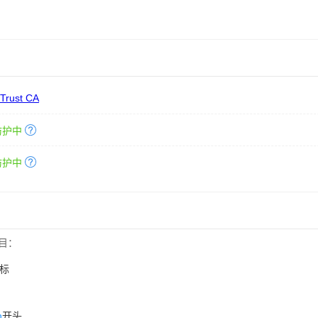
 Trust CA
防护中
防护中
目：
标
n
开头