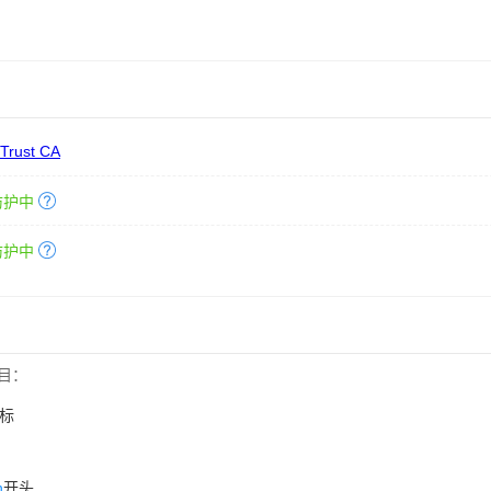
 Trust CA
防护中
防护中
目：
标
n
开头