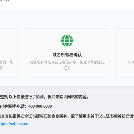
域名所有权确认
扰的，防
域名所有者准许该域名使用基于加密功能的SSL
信
取
证书
查查对以上信息进行了验证，但并未验证网站的内容。
4小时服务电话：400-900-6808
信查查加密保安全证书版权归信查查所有，欲了解更多关于SSL证书相关知识请
ttps://ssl.xcc.cn