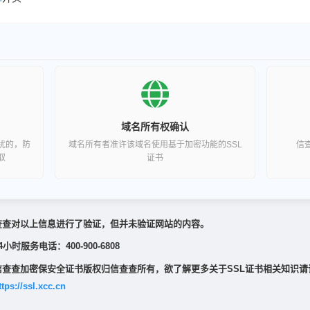
域名所有权确认
扰的，防
域名所有者准许该域名使用基于加密功能的SSL
信
取
证书
查查对以上信息进行了验证，但并未验证网站的内容。
4小时服务电话：400-900-6808
信查查加密保安全证书版权归信查查所有，欲了解更多关于SSL证书相关知识请
ttps://ssl.xcc.cn