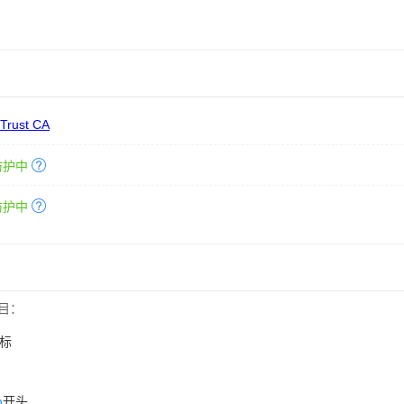
 Trust CA
防护中
防护中
目：
标
n
开头