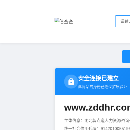
安全连接已建立
此网站的身份已通过扩展验证
www.zddhr.co
主体信息：湖北智点道人力资源咨
统一社会信用代码：9142010055196