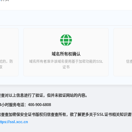
域名所有权确认
扰的，防
域名所有者准许该域名使用基于加密功能的SSL
信
取
证书
查查对以上信息进行了验证，但并未验证网站的内容。
4小时服务电话：400-900-6808
信查查加密保安全证书版权归信查查所有，欲了解更多关于SSL证书相关知识请
ttps://ssl.xcc.cn