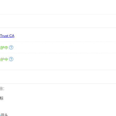
 Trust CA
防护中
防护中
目：
标
n
开头