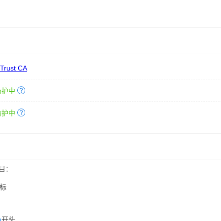
 Trust CA
防护中
防护中
目：
标
n
开头