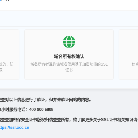
域名所有权确认
扰的，防
域名所有者准许该域名使用基于加密功能的SSL
信
取
证书
查查对以上信息进行了验证，但并未验证网站的内容。
4小时服务电话：400-900-6808
信查查加密保安全证书版权归信查查所有，欲了解更多关于SSL证书相关知识请
ttps://ssl.xcc.cn