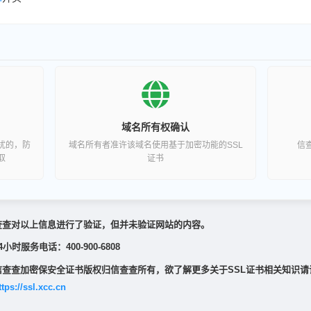
域名所有权确认
扰的，防
域名所有者准许该域名使用基于加密功能的SSL
信
取
证书
查查对以上信息进行了验证，但并未验证网站的内容。
4小时服务电话：400-900-6808
信查查加密保安全证书版权归信查查所有，欲了解更多关于SSL证书相关知识请
ttps://ssl.xcc.cn