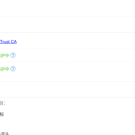
 Trust CA
防护中
防护中
目：
标
n
开头