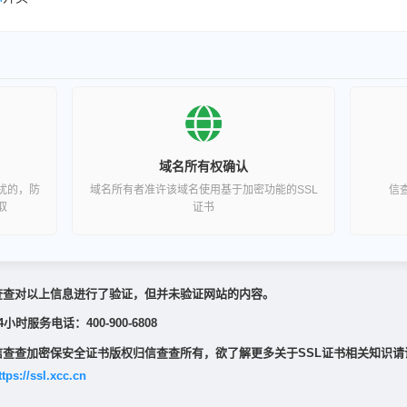
域名所有权确认
扰的，防
域名所有者准许该域名使用基于加密功能的SSL
信
取
证书
查查对以上信息进行了验证，但并未验证网站的内容。
4小时服务电话：400-900-6808
信查查加密保安全证书版权归信查查所有，欲了解更多关于SSL证书相关知识请
ttps://ssl.xcc.cn