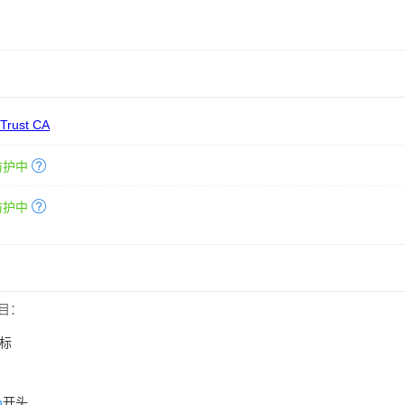
 Trust CA
防护中
防护中
目：
标
n
开头