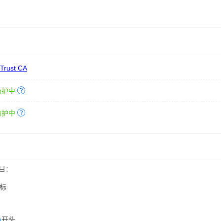
 Trust CA
防护中
防护中
目：
标
n
开头