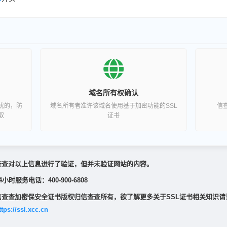
域名所有权确认
扰的，防
域名所有者准许该域名使用基于加密功能的SSL
信
取
证书
查查对以上信息进行了验证，但并未验证网站的内容。
4小时服务电话：400-900-6808
信查查加密保安全证书版权归信查查所有，欲了解更多关于SSL证书相关知识请
ttps://ssl.xcc.cn