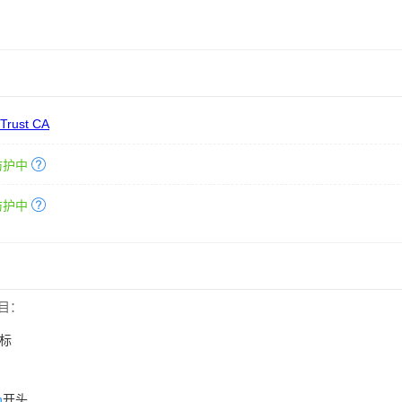
 Trust CA
防护中
防护中
目：
标
n
开头