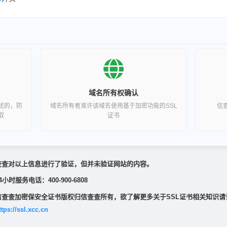
域名所有权确认
扰的，防
域名所有者准许该域名使用基于加密功能的SSL
信
取
证书
查查对以上信息进行了验证，但并未验证网站的内容。
4小时服务电话：400-900-6808
信查查加密保安全证书版权归信查查所有，欲了解更多关于SSL证书相关知识请
ttps://ssl.xcc.cn