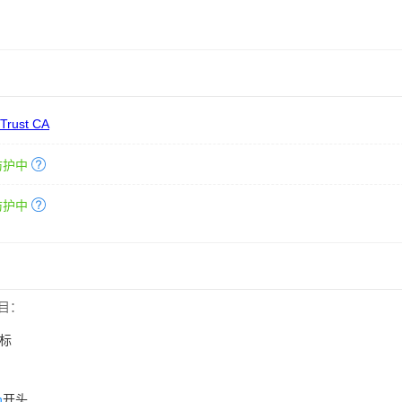
 Trust CA
防护中
防护中
目：
标
n
开头