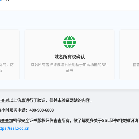
域名所有权确认
扰的，防
域名所有者准许该域名使用基于加密功能的SSL
信
取
证书
查查对以上信息进行了验证，但并未验证网站的内容。
4小时服务电话：400-900-6808
信查查加密保安全证书版权归信查查所有，欲了解更多关于SSL证书相关知识请
ttps://ssl.xcc.cn