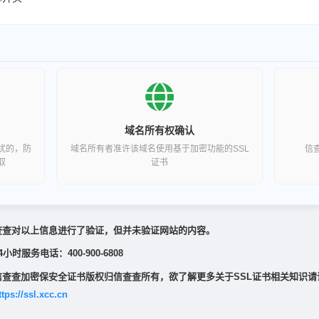
域名所有权确认
扰的，防
域名所有者准许该域名使用基于加密功能的SSL
信
取
证书
查查对以上信息进行了验证，但并未验证网站的内容。
4小时服务电话：400-900-6808
信查查加密保安全证书版权归信查查所有，欲了解更多关于SSL证书相关知识请
ttps://ssl.xcc.cn