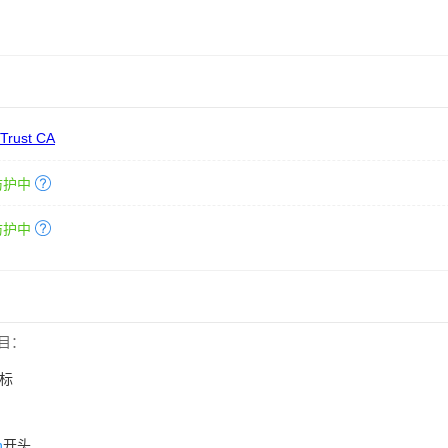
 Trust CA
防护中
防护中
目：
标
n
开头