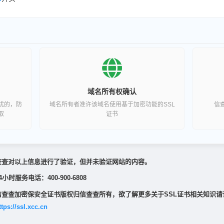
域名所有权确认
扰的，防
域名所有者准许该域名使用基于加密功能的SSL
信
取
证书
查查对以上信息进行了验证，但并未验证网站的内容。
4小时服务电话：400-900-6808
信查查加密保安全证书版权归信查查所有，欲了解更多关于SSL证书相关知识请
ttps://ssl.xcc.cn