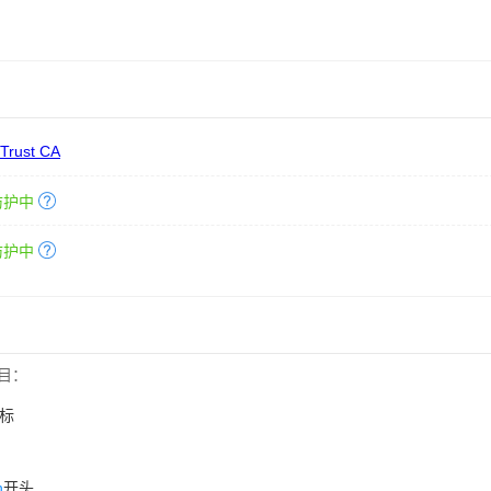
 Trust CA
防护中
防护中
目：
标
n
开头